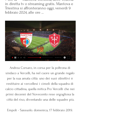
in diretta tv o streaming gratis. Mantova e 
Triestina si affronteranno oggi, venerdì 9 
febbraio 2024, alle ore ...
Andrea Corsaro, in corsa per la poltrona di sindaco a Vercelli, ha nel cuore un grande regalo per la sua amata città: uno dei suoi obiettivi è restituire ai vercellesi i cimeli della squadra di calcio cittadina, quella mitica Pro Vercelli che nei primi decenni del Novecento rese orgogliosa la città del riso, diventando una delle squadre più.

Empoli - Sassuolo. domenica, 17 febbraio 2019. 24a giornata girone di ritorno campionato di calcio serie A TIM 2018/2019. Stadio comunale Carlo Castellani. Via della Maratona - 50053 Empoli. Argomenti: SPORT. Eventi di oggi Gio 08 Agosto 2019. QUESTI FANTASMI! Eventi del fine settimana. da Martedì 19 Febbraio a Mar 19 Novembre 2019.

Mantova vs Triestina | Serie C Mantova vs Triestina | Serie C Diventa tu il reporter di questa partita! Scopri come... Gol di A. Pedone (Mantova)! Partita iniziata!

ASD BUDOKAN PORTICI Senza scopo di lucro P.IVA/CodiceFiscale: / Indirizzo Sede: Via Dalbono, 46 Portici (NA) 80055 Tutte le attività sono rivolte esclusivamente ai soci. Modalità associative: Versamento di quota associativa e € (Non specificato) Le attività sono svolte in diretta …

Mantova - Triestina risultati in diretta, risultati H2H e Mantova affronterà Triestina il 9 feb 2024 alle 19:45 UTC . La partita è di Serie C, Girone A. Mantova ha giocato contro Triestina 1 partite in questa stagione.

Analisi comparativa di reti neurali per la predizione del valore glicemico nel sangue in soggetti affetti da diabete di tipo I. Rel. Edoardo Patti, Alessandro Aliberti, Andrea Acquaviva, Enrico Macii. Politecnico di Torino, Corso di laurea magistrale in Ingegneria Biomedica, 2019 Luca Bagattino.

Pordenone-Giana Erminio, match valido per i Play-off di Lega Pro, vede affrontarsi la quinta del Girone A e la terza del Girone B. L’andata, giocatasi al comunale di Gorgonzola, ha visto la Giana vincere 2-1 grazie ai gol di Bruno e Pinardi su rigore. Di Cattaneo il momentaneo …

Si è svolta questa mattina, presso la sede della Lega B in via Rosellini a Milano, la riunione dei Responsabili dei settori giovanili delle squadre che parteciperanno al prossimo campionato Primavera 2.

In Svizzera per riuscire a intraprendere la professione autonoma è necessario innanzi tutto ottenere il permesso di soggiorno sul suolo svizzero. Per avere la residenza bisogna dimostrare di essere residenti in una casa sita sul suolo svizzero, bisogna aprire un conto bancario e lavorare o voler avviare un’impresa in Svizzera.

Parma-Cagliari 4-1: Sau illude, disfatta rossoblù al Tardini; Cagliari Parma Serie A Parma-Cagliari. Decisione fiscale ma in linea con il regolamento: tutto lascerebbe ipotizzare una gestione severa della gara da parte di Ostinelli, ma non sarà così.

L’Italia del tennis attende di sapere se anche Fabio Fognini riuscirà a conquistare gli ottavi di finale degli Australian Open. Dopo la sofferta di vittoria di Andreas Seppi, ottenuta al tie-break dopo aver dissipato il vantaggio di due set,.

Mercoledì 24 aprile 2019 la trasmissione “Fuori TG”, in onda alle 12,25 su Rai 3, ospita il presidente di AIPD Nazionale Paolo Virgilio Grillo, e il professor Stefano Vicari, primario presso Ospedale Pediatrico Bambino Gesù e membro del nostro Comitato Scientifico.

ono pochi, per una squadra che punta quanto meno a giocare a fine stagione i playoff promozione. Per questo motivo l’allenatore Drago rischia al momento l’esonero, e dai calciatori ci si aspetta una prova d’orgoglio soprattutto se vogliono scongiurare l’esonero.

Sicuramente avrete sentito parlare del Dott. Sorrentino, il cosiddetto dietologo dei vip, e della sua famosa dieta della pancia piatta che ha permesso a Barbara d’Urso di dimagrire e restare in forma.

A parlare degli arbitraggi nell'ultimo turno di Serie A a Maracanà, trasmissione di TMW Radio, è stato l'ex fischietto Mauro Bergonzi. Su Inter-Juve "Rocchi ha dimostrato come si arbitra una partita di calcio. Da manuale. Una delle partite migliori che ha arbitrato in carriera.

Calcio: Mantova Risultati in diretta, Calendario, Risultati V. Atalanta U23. Mantova. 0. 2. 24.11.2023. V. Mostra più incontri. Programma. ITALIA: Serie C - Girone A. Mantova. Triestina. 09.02. 11:45. Alessandria.

/ Repubblica Ceca / Avete mai pensato a trasferirvi in Repubblica Ceca? Avete mai pensato a trasferirvi in Repubblica Ceca? Aprile 16, 2013 by Aldo Mencaraglia 16 Comments.

La Valle - L.V.L. Interlines S.R.L. - Autolinee a Cosenza. Consulta Indirizzi, Telefono, Mappa Interattiva e leggi le recensioni degli utenti.

Parte stasera, giovedì 10 novembre 2016, L'importante è avere un piano, late night show di Stefano Bollani in onda su Rai1 in seconda serata. Sette le puntate previste in onda ogni giovedì. Blogo, a margine della conferenza stampa di presentazione della nuova trasmissione, ha incontrato il

Quella che prevede l’inclusione del Mantova nel girone D, quello a prevalenza emiliana. Come accadde alla Castellana dal 2007 al 2010, quando si trovò come avversarie anche marchigiane ed umbre. L’anno scorso nel girone D vennero inserite ben 7 lombarde: Adrense, Calvina, Ciliverghe, Crema, Lodi, Oltrepò, Pavia e Pergolettese.

Serie C, dove vedere Triestina-Mantova diretta tv e streaming 27 set 2023 — Scopri dove vedere Triestina-Mantova in diretta tv e streaming, match valido per la sesta giornata della Serie C (Girone A)

Luca Jurman non lascia nessuna freccia nel suo arco e colpisce i tre ragazzi che lui ha contribuito a rendere famosi, ovvero Marco Carta, Alessandra Amoroso (in lizza per diventare una dei nuovi coach) e Valerio Scanu. Racconta che da quando hanno lasciato la scuola di Amici con un enorme successo, nessuno dei tre lo ha più chiamato.

Diretta Catania Reggina streaming video. La ripresa si è aperta con una sostituzione decisa da mister Cevoli che ha lasciato negli spogliatoi Procopio e gettando nella. di novembre, in panchina c’era Andrea Sottil e il gol della vittoria, arrivata sul filo di lana, lo aveva segnato Alessandro Marotta al minuto 88, con un tap.

L'Empoli torna alla vittoria dopo sei turni in cui aveva raccolto un solo punto. Era la giornata degli ex Lodi e Campilongo, che esordiva sulla panchina ciociara proprio nel suo vecchio stadio. Finisce

Calcio: Triestina Risultati in diretta, Calendario, Risultati Mantova, mister Possanzini: «La Triestina ha cambiato tecnico? È la terza V. Mostra più incontri. Programma. ITALIA: Serie C - Girone A. Mantova. Triestina.

Sono partiti in 654, sono arrivati in 247: l’alfa e l’omega del Day 2A di IPO 22 li potremmo riassumere così. In mezzo, in questo primo dei due Day 2 previsti, solita carrellata di emozioni e spettacolo che solo un evento da oltre 3.300 entry sa dare. A cominciare dai due chip leader, il

Il Trapani Calcio, nella stagione 2011-2012 di Lega Pro Prima Divisione, dopo un campionato sorprendentemente di alta classifica (la matricola siciliana fu in testa dalla 21ª alla 32ª giornata con nove vittorie consecutive tra dicembre e febbraio), vide diradarsi ed annullarsi il cospicuo vantaggio in favore dello Spezia (a dieci giornate.

hamilton harriet - 4. 2 hamilton harriet - 4. 2 hamilton harriet - 4. 2 62 26 62 rotondo vittoria - 4. 3 61 61 (24) truden alessia - 4. 2 rosi francesca - 4. 1 rosi francesca - 4. 1 26 76 61 (4) traversi costanza - 3. 5 medioli camilla - 4. 2 traversi costanza - 3. 5 tofacchi alessandra - 4. 3 63 62 tofacchi alessandra - …

Triestina vs Mantova risultati, statistiche H2H | Calcio Segui Triestina vs Mantova risultati, statistiche h2h, ultimi risultati, news e altre informazioni su Diretta.

Triestina – Mantova: dove vederla in diretta tv, streaming e 20 ott 2021 — Mancano poco meno di 24 ore al match tra Triestina e Mantova, valevole per la decima giornata del girone A. Ma dove vedere la partita in ...

L’agenzia di Inveruno da molti anni opera con professionalità sul territorio, offrendo alla propria clientela elevati livelli di consulenza. Corrado Malvestito insieme al suo staff di collaboratori ti offre consulenza e servizi per la tutela della persona, della famiglia, del patrimonio, dell'attività, unitamente a soluzioni per il risparmio e per la previdenza.

Nel pomeriggio domenicale della 36esima giornata di Serie A sono andate in scena due partite chiave per la lotta salvezza: l’Empoli ha sbancato a Marassi vincendo 2-1 a casa della Sampdoria mentre allo Stirpe l’Udinese ha travolto in trasferta per 3-1 il Frosinone già retrocesso (IL RACCONTO DELLE PARTITE).

Le mosse saranno raccontate in diretta per rendere partecipe del gioco il pubblico, che seguirà la gara dagli spalti merlati della rocca. Nel pomeriggio, sempre in tema di scacchi, presso il portico rosso di via Orefici si terrà una gara di scacchi in collaborazione col circolo di Crema.

Mantova - Triestina Dove Guardare in TV? | Lo sport in diretta TV e streaming oggi - Partite, orari e canali su TVsportiva. La visione di TVsportiva é quella di essere la guida perfetta per tutti ...

Anticipo con vista secondo posto per il Sassuolo. I neroverdi scendono in campo venerdì alle 20.45 contro l’Empoli per la prima partita del 32° turno: in caso di vittoria la squadra di Pea potrà agganciare almeno per una notte il Pescara, a -1 dal Torino, sebbene gli abruzzesi siano in

Mantova vs FC Lumezzane | Serie C Triestina logo Triestina. 46. 241446. 422319. Atalanta II logo Atalanta II. 38. 23 Video · Segnalazioni · Opinioni · Accedi. PadovaOggi è in caricamento. , ma ...

Ma dove sarà possibile vedere il Tour in diretta tv? Anche quest'anno la Grande Boucle sarà visibile in diretta tv sia sulla Rai che su Eurosport. Dopo aver assistito al Giro d'Italia 2019 il grande ciclismo torna su Rai 2. Oltre al secondo canale ci sarà la trasmissione in diretta su RaiSport finché non comincerà la diretta sull'altro canale.

"Roma-Astra Giurgiu dove vederla?". "Roma-Astra Giurgiu in streaming?", "Come vedere l'Europa League in tv?". Dopo l'eliminazione dai playoffi di Champions League, la squadra di Luciano Spalletti è stata retrocessa nella seconda competiz