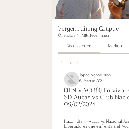
berger.training Gruppe
Öffentlich
·
14 Mitglieder:innen
Diskussionen
Medien
Zurück
Тарас Левонитов
8. Februar 2024
(((EN VIVO!!!))) En vivo
SD Aucas vs Club Nacio
09/02/2024
hace 1 día — Aucas vs Nacional Asu
Libertadores que enfrentará el Auca