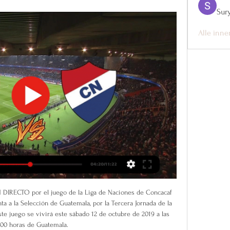
Sur
Alle inne
1.5 en Bet365. online. Ofrecemos más de 70.000 pronósticos gratuitos de ...

¿Cómo llega Nacional de Paraguay, rival de Aucas en la hace 2 días — El equipo ecuatoriano será local en la ida y el clasificado a la siguiente fase se decidirá en Asunción. ¡La LigaPro se vive en Star+!. El ...

En Directo: Club Deportivo Leganés S.A.D. - Villarreal Club de Fútbol, S. A. D.. Partido de LaLiga Santander 2017-2018. Últimas noticias, clasificación, resultados y mucho más de LaLiga Santander en La Verdad

Consulta las mejores jugadas y goles del partido entre Talleres 1-0 Vélez Sarsfield de Liga Argentina 2019/2020.Resultado, resumen y análisis pospartido

Noticias de Paraguay y el mundo de último momento hoy en ... Nacional ante Aucas. Aucas vs. Nacional: Alineaciones probables. Ver más · ABC AM730 · (0972) 730-730. En Vivo Asunción - Paraguay - Tel: 41-51-000.

Voyez le match complet Albacete Balompié vs. CD Leganés de Jornada 28 de la Liga 2ª División de 2015-2016 joué à Carlos Belmonte (Albacete) sur Footballia

ViñaRock 2016 en directo Por Pablo García Fandiño 27 abril, 2016 27 abril, 2016 CONCIERTOS, MÚSICA. Aquí podréis disfrutar de los conciertos del ViñaRock 2016 aquellos que no podáis acudir. Debajo del reproductor os dejamos la lista con los horarios de las transmisiones que habrá en directo:

Los dirigentes de los clubes Diablos Rojos del México, Sultanes de Monterrey, Tigres de Quintana Roo y Delfines del Carmen abandonaron hoy la Asamblea de la Liga Mexicana de Beisbol (LMB), como protesta al no estar de acuerdo en algunos puntos. Durante la …

finalistas 796 tiempo minimo 0:31:38 tiempo maximo 1:12:22 tiempo media 0:49:56 desviacion estandar 0:08:05 tramo superior desviacion 0:58:01 tramo inferior desviacion 0:41:51 participantes dentro de la desviacion 534 porcentaje 67,09 estandar superior e inferior participantes por club

En eso se basan las tres primeras jornadas de Osasuna en su vuelta a Primera División. Con el Eibar entre medias, el estadio rojillo acogerá antes del parón de selecciones a todo un coloso como el Barcelona. Tras el descanso, llegarán más duelos de altura.

BIBLIOTECA EN LÍNEA Watchtower. Watchtower. BIBLIOTECA EN LÍNEA ¡Bienvenido! En esta página podrá consultar publicaciones de los testigos de Jehová en varios idiomas. Para descargar publicaciones, visite jw.org. Domingo 20 de octubre. Me pondré activo, y …

Santiago Morning debutó con un empate en la Copa Libertadores Femenina. Apabullante triunfo de Palestino marcó duelos del Campeonato Femenino. San Lorenzo se afianza con nueva goleada en la Liga Femenina de Argentina. La Roja tropezó en el debut de Mundial de Creta

Ver el partido de Sporting de Gijón - Deportivo de La Coruña en directo gratis en Internet. Vive el fútbol de LaLiga SmartBank en directo desde Faro de Vigo.

Aposta.La 18:35:34. Reglamento · Contacto · Crear Cuenta · Iniciar Sesión · En Vivo · Top Fútbol Aucas Nacional Asuncion. 1.41 Equipo A. 3.30 Empate. 4.60 Equipo B.

Aucas vs. Nacional (P) por la Copa Libertadores: la previa Nacional (Paraguay) en vivo, por TV y online? Aucas vs. Nacional (Paraguay) se medirán por el partido de ida de la Fase 1 de la Copa Libertadores 2024. El cruce ...

Athletic y Alavés se han enfrentado en 61 partidos de competición oficial (27 de Primera, 18 de Copa y 16 de Campeonato Regional), con 42 victorias y 164 goles del Athletic, nueve victorias y 66 goles del Alavés, más diez empates. Total: 230 goles. El Athletic es el equipo que más victorias (42

Aucas vs Nacional Asunción EN DIRECTO 9. 2. 2024 | Fútbol Sigue el Aucas vs Nacional Asunción 9. 2. 2024 en directo - livescore, historial de enfrentamientos (H2H), últimos resultados y más información en ...

Noticias deportivas de Paraguay - Todo el deporte hoy en Así luce el estadio del Aucas a horas del debut de Nacional en la Copa Libertadores Aucas vs. Nacional: Hora y dónde ver hoy en vivo por TV. Ver más. Cargando ...

Quatro TV – Televisión Digital Río Cuarto. En Vivo; Locales. Los municipales tienen nueva escala salarial. Epec pidió un nuevo aumento de tarifas. El gobierno confirmó un bono para trabajadores privados “Hay un acuerdo muy amplio para que salga la media sanción.

Multitudinarias marchas pacíficas se llevaron a cabo en distintos puntos de la región de Valparaíso, convocadas por funcionarios de la salud.

Limón y Cartaginés entraron en una disputa intensa y frontal, pero no precisamente dentro de la cancha, sino que fuera de ella por temas legales y de reglamento. Andy Herron, gerente caribeño, dirigió su artillería contra los brumosos, al señalar que los blanquiazules juegan con la personería

Ciudad de México a 3 de septiembre (diablos.com.mx).. Diablos Rojos del México pega primero a los Tigres de Quintana Roo. 4 septiembre, 2019 suenalapalabra Deja un comentario. Ciudad de México a 3 de septiembre (diablos.com.mx).

LA JUNGLA RADIO FM REGIÓN DE MURCIA - ALMERÍA Informe semanal La Jungla regional, viernes edición del programa en diferido a las 17 horas.. ESCÚCHALO EN DIRECTO. TODOS LOS PODCAST. Torosnoticiasmurcia. CESAR VIDAL. SERVIR Y PROTEGER. Pincha en la foto. Buscar este blog. ENCUENTRO DE POESÍA Y TEATRO CIUDAD DE MURCIA.

ico de Madrid Betis Eibar F.C. Barcelona Getafe Huesca Leganés Levante Rayo Vallecano Real Madrid Espanyol Real Sociedad Sevilla Girona FC Valencia Real Valladolid Villarreal. — Albacete Balompié.

Solicita tu Crédito Automotriz aquí, Con Crediautos puedes elegir entre Crédito Convencional o Crédito Inteligente, En dos pasos obtén tu crédito para financia tu auto nuevo o auto usado, conoce las ventajas y requisitos para financiar con nosotros.

Sigue por aquí el duelo entre la selección de Estados Unidos y el seleccionado de Panamá en la fase de grupos de la copa oro este miércoles 26 de junio 2019. Aquí podrás tener acceso a los mejores links de calidad online para ver el partido de Estados Unidos vs Panamá en vivo y directo 100% gratis y en HD.

Guaraní levantó un 0-1 adverso y terminó triunfando por 2-1 ante Santaní para tomar el último pase a las