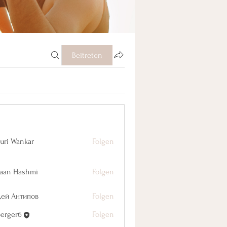
Beitreten
uri Wankar
Folgen
aan Hashmi
Folgen
дей Антипов
Folgen
berger6
Folgen
r6