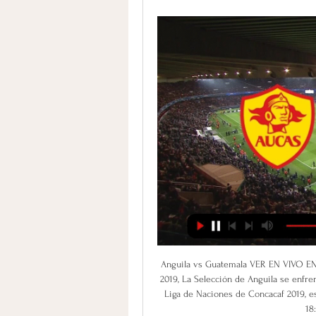
Anguila vs Guatemala VER EN VIVO EN DIRECTO por el juego de la Liga de Naciones de Concacaf 2019, La Selección de Anguila se enfrenta a la Selección de Guatemala, por la Tercera Jornada de la Liga de Naciones de Concacaf 2019, este juego se vivirá este sábado 12 de octubre de 2019 a las 18:00 horas de Guatemala.

Revive aquí el intenso empate 1-1 entre Chelsea y Barcelona. Sin embargo, al 74, una mala salida del Chelsea dejó el balón a la deriva para que Iniesta lo tomara, entrara al área y retrasara para que Messi, de primera intención con la zurda, pusiera el empate que …

De hecho, de los 24 clubes participantes en el primer campeonato, sólo 8 permanecen en alguna división en la temporada 2018, estos son: Lautaro de Buin en la actual Tercera División; En tanto, Curicó Unido milita en la Primera División; General Velásquez, Independiente de Cauquenes, Deportes Santa Cruz y Arturo Fernández Vial juega en la.

SD Aucas vs Club Nacional Asunción en vivo 06.02.2024 En 06 Feb 2024 los equipos SD Aucas y Club Nacional Asunción jugarán un partido dentro del torneo Copa Libertadores. Todos los usuarios de azscore.mx pueden ver ...

446 vuelos directos conectan al Juan Santamaría con América y Europa Alexandra Cubero [email protected] | Martes 24 abril, 2018 El inicio del vuelo desde Fráncfort de Lufthansa este mes hace crecer la cantidad de las conexiones directas semanales promedio a una cifra récord de 446 vuelos directos de Américas y Europa.

En la clasificación, la escuadra que dirige Mario Salas saltó del tercer al segundo lugar con 24 puntos, aprovechó la derrota de Unión La Calera ante Deportes Iquique, y se coloca a solo una unidad del líder Universidad Católica, que el domingo enfrentará a Cobresal en El Salvador. En tanto, Palestino fue de más a menos en el césped de.

Resultados de USL League One, resultados en directo, la clasificación de la liga, e información sobre todos los equipos de USL League One: Toronto II, Tormenta, Greenville Triumph, Orlando City II, Tucson, Forward Madison, Chattanooga Red Wolves, Richmond Kickers, Richmond Kickers, Toronto II, Tucson, North Texas, Lansing Ignite, Forward Madison, Richmond Kickers, Orlando City II.

Aucas vs. Nacional EN VIVO: ¿cuándo, a qué hora y dónde hace 22 horas — El estadio Gonzalo Pozo Ripalda de Quito será testigo del emocionante encuentro entre Aucas y Nacional de Asunción, dos equipos con la mira ...

compra y venta de instrumentos musicales en16dejulio-el alto la paz bolivia has 32,755 members. Grupo de import y export de instrumentos musicales en...

¿Cuál es la diferencia entre América Latina, Latinoamérica, Iberoamérica e Hispanoamérica? Aparentemente estos términos parecen que significan lo mismo en cuánto a la referencia a una gran parte del continente, sin embargo encierran particularidades que a continuación detallaremos.

2 – ABRIL – 2004 ACEREROS SE LLEVA LA SERIE Monterrey, 1 Abr.- El boricua Boi Rodríguez disparó su quinto cuadrangular del año, su compatriota Lino Rivera espació cuatro imparables en seis entradas y los Acereros de Monclova doblegaron por 3-1 a Sultanes de Monterrey, para llevarse la serie.

410477262|Expídense las directrices que constan en los anexos Nos. 1 y 2 del presente acuerdo, que serán de cumplimiento obligatorio para las entidades que conforman el Presupuesto General del Estado, gobiernos autónomos descentralizados y las empresas públicas que utilizan el Sistema Informático e-SIGEF, a fin de que realicen la clausura.

¿Qué es el Holter del ritmo de 24 horas? Es un dispositivo especial en el que se colocan al tórax (pecho) del paciente varios cables llamados electrodos que se conectan a una grabadora que registrará los latidos cardiacos en 24 horas que se obtienen en forma de electrocardiograma y dan información completa (no todas las máquinas lo tienen.

Pronóstico Aucas - Nacional Asuncion - Copa Libertadores hace 2 días — La mejor cuota para la victoria de Aucas vs Nacional Asuncion es de 