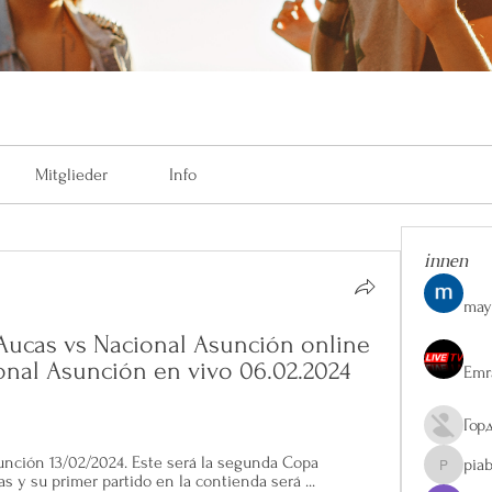
Mitglieder
Info
innen
may
: Aucas vs Nacional Asunción online 
nal Asunción en vivo 06.02.2024 
Emr
Гор
nción 13/02/2024. Este será la segunda Copa 
pia
piaberge
s y su primer partido en la contienda será ...