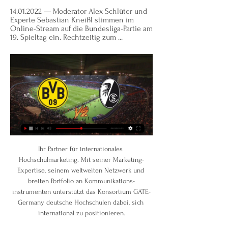
14.01.2022 — Moderator Alex Schlüter und 
Experte Sebastian Kneißl stimmen im 
Online-Stream auf die Bundesliga-Partie am 
19. Spieltag ein. Rechtzeitig zum ...
Ihr Partner für internationales Hochschulmarketing. Mit seiner Marketing-Expertise, seinem weltweiten Netzwerk und breiten Portfolio an Kommunikations-instrumenten unterstützt das Konsortium GATE-Germany deutsche Hochschulen dabei, sich international zu positionieren.

ORF SPORT + mit Eishockey-WM-Spielen Lettland – Österreich und Russland – Österreich Auch am 11. und 12. Mai: Tennis, UEFA Euro 2019 Women’s Under 17, …

Handball Ergebnisse der Spiele des 13. September 2017 Die Handball Ergebnisse der Spiele vom 13. September 2017 im Ergebnis Archiv. Für den Handball Mittwoch, den 13.9.2017 sind auf 2 Seite(n) insgesamt 57 Ergebnisse vorhanden.

Mit Indeed können Sie Millionen Jobs durchsuchen und somit den nächsten Schritt in Ihrer Karriere planen. Wir begleiten Sie mit unseren Tools bei jedem Schritt auf diesem Weg.

Nachfolgend schlagen wir die Prognose für das Fußballspiel MSV Duisburg - Greuther Fürth, gültig für die Liga/Cup DFB-Pokal, die auf 10/08/2019 gespielt werden.

Hertha BSC hat das Auswärtsspiel gegen den 1. FC Köln klar für sich entschieden. Die Berliner gewannen mit 4:0 (1:0) und verbesserten sich in der Tabelle auf Platz zehn. Der in der 58. Minute.

LASK hielt mit 0:1 bei Besiktas EL-Aufstiegschance am Leben. Der einzige Treffer der Partie fiel bereits in der 6. Minute. Die Linzer waren mit viel Engagement bei der Sache und hatten durchaus Ausgleichschancen. Read more on the original site. Most Popular (24 Hours)

Der FC Vaduz übersteht die erste Qualifikationsrunde zur Europa League. Nach einem torlosen Remis im Hinspiel in Island siegen die Liechtensteiner daheim gegen Breidablik Kopavogur 2:1.

The latest Tweets from FC St. Pauli (@fcstpauli). +++ Offizieller Twitter-Account des FC St. Pauli | English: @fcstpauli_EN +++ #fcsp +++ Datenschutzerklärung: https.

Borussia Dortmund - SC Freiburg im TV und Livestream vor 5 Tagen — Zum Glück für viele BVB-Fans wird Dortmund aufgrund der großen Reichweite ausgewählt – so war es auch in der 3. Runde gegen den VfL Bochum ( ...

Stade Lausanne-Ouchy ist das Team der Stunde. Nach drei Siegen in Serie möchte das Team von Andrea Binotto im Aarauer Brügglifeld für die nächste Überraschung sorgen. Das Momentum hat der Aufsteiger dabei auf seiner Seite.

Dortmund gegen SC Freiburg im Live-Stream Wer zeigt / übertr vor 30 Minuten — Bundesliga: Borussia Dortmund gegen den SC Freiburg Auch online überträgt Sky die Partie Dortmund gegen Freiburg live. Über Sky Go und WOW TV ( ...

Pustertal übernimmt nach Niederlage von Wipptal die Tabellenführung SuedtirolNews.it - Sport. Bruneck – Der HC Pustertal Wölfe ist neuer Tabellenführer der Alps Hockey League. Der Vizemeister der vergangenen Saison gewann gegen die Red Bull. SuedtirolNews.it / Sport-20. Oktober 2019, 12:00 Uhr

BVB ist "guter Dinge" und will gegen Freiburg Reaktion zeigen vor 12 Stunden — Borussia Dortmund will im Heimspiel gegen den SC Freiburg zurück in die Erfolgsspur. Die Enttäuschung des Remis in Heidenheim soll Energien ...

Freiburg TV Übertragung heute: BVB live im Stream und TV 14.01.2022 — 1. Bundesliga – Dortmund vs. Freiburg: Datum, Uhrzeit, Spielort, Schiedsrichter. Das Spiel zwischen Borussia Dortmund und SC Freiburg findet ...

Der Dänische Eishockeypokal ist der nationale Pokalwettbewerb in Dänemark im Eishockey. Erstmals fand der Wettbewerb 1998 statt. Er wird seit der Saison 2001/02 jährlich ausgetragen.

Fußball in Wien. Hier finden sie alle Wiener Fußball Ergebnisse, Tabellen und Torschützen. Jetzt kostenlos die Fußball App für Ihr Handy holen!

Mit diesem guten Zug starteten die Frankfurterinnen auch in die neue Sai- son. Nach zwei Spielen gegen zwei hochkarätige Gegner wie die Turbi- nen aus Potsdam und dem FC Bay- ern München konnte die Frankfurter Mannschaft drei Punkte durch einen knappen 3:2-Sieg mitnehmen und gut in die Saison starten. Am dritten Spiel- tag triff t der 1. FFC.

Online Shop! Jetzt bestellen > Zum Shop. Essenz unser Kundenmagazin. zum Magazin. exclusiv bei vinazion. London Dry Gin by vinazion. zum Shop. Unsere Highlights. Drei Spitzenweine. 3 Kundenkarte. Inhaber einer Kundenkarte profitieren von mindestens. 10% Rabatt! > mehr.

Event Name Start Datum TV Sender Sport erstellt von ; FC Dallas – New York City FC: 23. September 2019 um 00:00 Uhr: sportdigital.tv: Fußball USA, Major League Soccer, 31.

Nur ein Jahr später wurde er in die Jugendabteilung des Erstligisten Grasshopper Club Zürich übernommen. Ab dem Beginn der Spielzeit 2009/10 erhielt er Spielpraxis bei der zweiten Mannschaft der Grasshoppers, mit welcher er in der dritthöchsten Liga antrat.

Nach dem erfolgreichen Abschluss eines Bachelorstudiums können Studierende in Australien einen aufbauenden Studiengang – auch Postgraduate Studies genannt – belegen. Ähnlich wie in Deutschland dauert in Australien der Master zwischen zwei und vier Semestern. Zugangsvoraussetzung ist in der Regel der Bachelorabschluss, in Ausnahmefällen.

Die Playoffs 2016 in der DEL stehen an, Eishockey pur! Diese Spiele werden live übertragen und so sehen Sie sie live im TV und im kostenlosen Live-Stream.

Das Eintracht Frankfurt Heimtrikot 2019/2020 besticht durch Längsstreifen in den Vereinsfarben Rot, Schwarz und Weiß. Im Kontrast dazu steht das SGE Auswärtstrikot 19/20 ganz in Weiß mit Akzenten in Rot und Schwarz, an Ärmeln und Hals.

Bundesliga: Borussia Dortmund gegen den SC Freiburg live Auch online überträgt Sky die Partie Dortmund gegen Freiburg live. Über Sky Go und WOW TV (ehemals Sky Ticket) [Anzeige] könnt ihr den Livestream mitverfolgen.

Fram Larvik gegen Florø Live-Ticker (und kostenlos Übertragung Video Live-Stream sehen im Internet) startet am 5.10.2019. um 12:00 (UTC Zeitzone) in Fram Stadion, Larvik, Norway, in …

BVB gegen den SC Freiburg live: Das Freitagsspiel in TV und vor 2 Tagen — Borussia Dortmund empfängt am Freitag den SC Freiburg. Wir erklären, wo und wie Sie das BVB-Heimspiel live im TV verfolgen können.

Universidad Nacional de Hurlingham. Schulwesen. Noticias Merlo. Universidad Nacional de Luján - Sede Campana. Hochschule und Universität. Municipalidad de San Miguel (Buenos Aires) Regierungsinstitution. Centro. Gewerkschaft. Seiten, die dieser Seite gefallen. Universidad Nacional de Luján - Sede San Fernando. Aktueller Beitrag der Seite.

Sport-Club Freiburg - Borussia Dortmund | Saison 2022/2023 Spieltag in Augsburg einen direkten Freistoß zur 2:0-Führung ins Netz. Auch beim 2 Der SC Freiburg ist bereits seit drei Heimspielen gegen Borussia Dortmund ...

Nach dem Verlust der weißen Weste in der Volksbank-Arena am Sonntag gegen die DUKES und der damit verbundenen verlorenen Tabellenführung, soll... weiterlesen. Coach Nabil Info. Verein. In einem von Defensive geprägten Schlagerspiel konnten sich heute die Gäste aus Klosterneuburg knapp mit 64:59 durchsetzen und übernehmen damit die

Fortuna Düsseldorf hat am Dienstag (16.04.2019) den neuen Vorstandschef Thomas Röttgermann offziell vorgestellt. Doch dabei ging es über weite Strecken nicht um den "Neuen" sondern vor allem um.

Luzern hat die beste Ausgangslage für den direkten Einzug in die Gruppenphase der Europa League. Die Innerschweizer überholen Lugano und sind neu Dritter. Xamax muss in die Barrage. Die Luzerner kamen daheim gegen den FC Zürich zu einem diskussionslosen 3:0. …

Spanien lebt überwiegend vom Tourismus, Millionen von Touristen insbesondere aus Deutschland verbringen hier ihren Urlaub. Aber eine Spanienreise lohnt sich durchaus auch aus anderen Gründen: Notarkosten sind in Spanien teils deutlich billiger als in Deutschland.

Augsburger Panther Christoffer Hurtik Dominic Borger Gordon Schukies Kölner Haie Markus Eberl Nachbericht Saison 2016/17 Saison 2016/17 - Spieltag 37 Spieltag 37 Anregungen, Fragen, Kritik? Häufige Fragen finden sich hier .

Borussia Dortmund gegen SC Freiburg: So sehen Sie das 14.01.2022 — Borussia Dortmund empfängt am 19. Spieltag der Bundesliga den SC Freiburg. So sehen Sie die Partie heute live im TV und im Live-Stream.

Nach dem Abstieg der Grasshoppers Zürich befindet sich ÖFB-Teamtorhüter Heinz Lindner auf Vereinssuche. "Ich hoffe, dass sich das in den nächsten Wochen erledigt. Je früher, desto besser", sagt der Oberösterreicher, dessen Fokus vorerst einmal auf dem EM-Quali-Doppel gegen Slowenien und Nordmazedonien liegt...

Unter Druck: BVB hofft auf neuen Schub gegen Freiburg vor 10 Stunden — ZEIT ONLINE hat diese Meldung redaktionell nicht bearbeitet. Sie wurde automatisch von der Deutschen Presse-Agentur (dpa) übernommen ...

Dornbirn vertraut außerdem auf die Künste von Goalie Rasmus Rinne (Fangquote 91,2%), der imstande ist, die gegnerischen Stürmer zur Verzweiflung zu bringen, wenn er „seinen“ Tag erwischt. Bozen hingegen nimmt den Spielbetrieb nach der internationalen Pause von Platz zwei aus in Angriff, nur einen Punkt mehr hat Leader Graz.

Der EHC Visp bekundete gegen die EVZ Academy keine Schwierigkeiten. Beim klaren 5:0 (2:0, 1:0, 2:0)-Erfolg über die Innerschweizer traf Mark Van Guilder gleich dreimal. Der Sieg war auch in dieser Höhe verdientermassen ausgefallen, auch wenn …

Sehr gues Gasthaus am Hauptplatz 3 Gasthof Renko-Stiegler, sehr sehr gute Küche, sehr gemütlich und sehr nettes Personal. Mit dem Auto kein Problem und zu Fuß schön zum Durchgehen. Möglichkeiten etwas in Ferlach zu unternehmen sind eher sehr begrenzt aber sehr ruhig zu nächtigen und eine gute Möglichkeit zu wohnen um Ausflüge zu machen.

Freiburg gegen BVB im TV, Radio und Internet vor 12 Stunden — Der Dortmunder Lokalsender Radio 91.2 bringt wie immer ausführliche Live-Einblendungen. Internet:Das BVB-Netradio ist ab 15.25 Uhr nonstop live und ohne ...

Ende der Personalnot: BVB gegen Freiburg unter Zugzwang vor 9 Stunden — Doch vor dem Spiel gegen Freiburg hat BVB-Trainer Edin Terzic die Qual der Wahl. Das hilft ihm, auf den schwachen Auftritt in Heidenheim zu ...

Klar, bei den anonymen Alkoholikern ist es zwar nicht so sauglatt wie am Ballermann mit einem 10-Liter-Kübel voll Sangria unter dem Arm. Aber dafür l