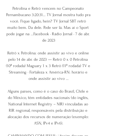
Petrolina e Retrô vencem no Campeonato 
Pernambucano 3:20:31... TV Jornal mostra tudo pra 
você. Fique ligado, hein? TV Jornal SBT retrô 
muito bem. Da dele. Pode ser lá. Mas aí o Sport 
pode jogar na ...Facebook · Rádio Jornal · 7 de abr. 
de 2023

Retrô x Petrolina: onde assistir ao vivo e online 
pelo 14 de abr. de 2023 — Retrô 0 x 0 Petrolina 
(10ª rodada) Maguary 1 x 3 Retrô (11ª rodada) TV e 
Streaming · Fortaleza x América-RN: horário e 
onde assistir ao vivo ...

Alguns países, como é o caso do Brasil, Chile e 
do México, têm entidades nacionais (do inglês, 
National Internet Registry – NIR) vinculadas ao 
RIR regional, responsáveis pela distribuição e 
alocação dos recursos de numeração (exemplo: 
ASN, IPv4 e IPv6).

CAMINHANDO COM JESUS: ´´Assim devem os 