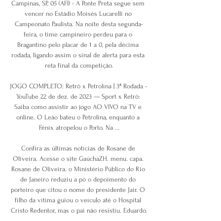
Campinas, SP, 05 (AFI) - A Ponte Preta segue sem 
vencer no Estádio Moisés Lucarelli no 
Campeonato Paulista. Na noite desta segunda-
feira, o time campineiro perdeu para o 
Bragantino pelo placar de 1 a 0, pela décima 
rodada, ligando assim o sinal de alerta para esta 
reta final da competição.

JOGO COMPLETO: Retrô x Petrolina | 3ª Rodada - 
YouTube 22 de dez. de 2023 — Sport x Retrô: 
Saiba como assistir ao jogo AO VIVO na TV e 
online. O Leão bateu o Petrolina, enquanto a 
Fênix atropelou o Porto. Na ...

Confira as últimas notícias de Rosane de 
Oliveira. Acesse o site GaúchaZH. menu. capa. 
Rosane de Oliveira. o Ministério Público do Rio 
de Janeiro reduziu a pó o depoimento do 
porteiro que citou o nome do presidente Jair. O 
filho da vítima guiou o veículo até o Hospital 
Cristo Redentor, mas o pai não resistiu. Eduardo.
