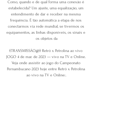
Como, quando e de qual forma uma conexão é 
estabelecida? Um ajuste, uma equalização, um 
entendimento de dar e receber na mesma 
frequência. É tão automática a etapa de nos 
conectarmos via rede mundial, se tivermos os 
equipamentos, as linhas disponíveis, os sinais e 
os objetos da

((TRANSMISSÃO@)) Retrô x Petrolina ao vivo 
JOGO 4 de mar. de 2023 — vivo na TV e Online. 
Veja onde assistir ao jogo do Campeonato 
Pernambucano 2023 hoje entre Retrô x Petrolina 
ao vivo na TV e Online:.

A maior variedade de carros Fiat em Ponte Preta, 
Campinas estão no Mercado Livre Brasil. 
Encontre seu modelo: Ducato, Idea, Palio e muitos 
mais!

MALI VS COSTA DO MARFIM • TAÇA DAS 
NAÇÕES AFRICANAS • PREVISÃO. Mali e Costa 
do Marfim defrontam-se em Suez para decidir 