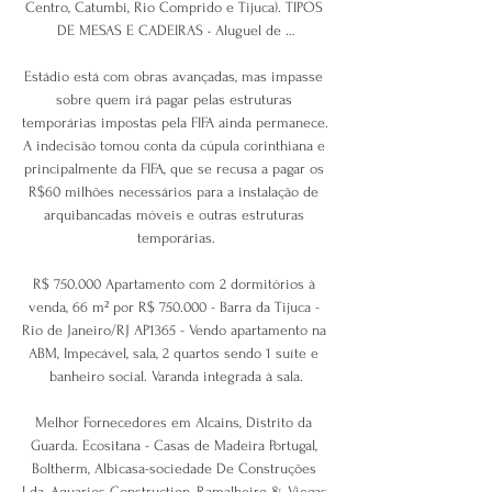
Centro, Catumbi, Rio Comprido e Tijuca). TIPOS 
DE MESAS E CADEIRAS • Aluguel de …

Estádio está com obras avançadas, mas impasse 
sobre quem irá pagar pelas estruturas 
temporárias impostas pela FIFA ainda permanece. 
A indecisão tomou conta da cúpula corinthiana e 
principalmente da FIFA, que se recusa a pagar os 
R$60 milhões necessários para a instalação de 
arquibancadas móveis e outras estruturas 
temporárias.

R$ 750.000 Apartamento com 2 dormitórios à 
venda, 66 m² por R$ 750.000 - Barra da Tijuca - 
Rio de Janeiro/RJ AP1365 - Vendo apartamento na 
ABM, Impecável, sala, 2 quartos sendo 1 suíte e 
banheiro social. Varanda integrada à sala.

Melhor Fornecedores em Alcains, Distrito da 
Guarda. Ecositana - Casas de Madeira Portugal, 
Boltherm, Albicasa-sociedade De Construções 
Lda, Aquarios Construction, Ramalheiro & Viegas 