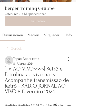
berger.training Gruppe
Öffentlich
·
14 Mitglieder:innen
Beitreten
Diskussionen
Medien
Mitglieder
Info
Zurück
Тарас Левонитов
8. Februar 2024
[TV AO VIVO<<<<] Retrô e 
Petrolina ao vivo na tv 
Acompanhe transmissão de 
Retrô - RÁDIO JORNAL AO 
VIVO 8 fevereiro 2024
YouTube YouTube 2:11:31 YouTube 📻 Atual Fm 