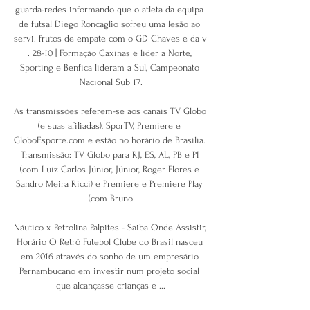
guarda-redes informando que o atleta da equipa 
de futsal Diego Roncaglio sofreu uma lesão ao 
servi. frutos de empate com o GD Chaves e da v 
. 28-10 | Formação Caxinas é líder a Norte, 
Sporting e Benfica lideram a Sul, Campeonato 
Nacional Sub 17.

As transmissões referem-se aos canais TV Globo 
(e suas afiliadas), SporTV, Premiere e 
GloboEsporte.com e estão no horário de Brasília. 
Transmissão: TV Globo para RJ, ES, AL, PB e PI 
(com Luiz Carlos Júnior, Júnior, Roger Flores e 
Sandro Meira Ricci) e Premiere e Premiere Play 
(com Bruno

Náutico x Petrolina Palpites - Saiba Onde Assistir, 
Horário O Retrô Futebol Clube do Brasil nasceu 
em 2016 através do sonho de um empresário 
Pernambucano em investir num projeto social 
que alcançasse crianças e ...
