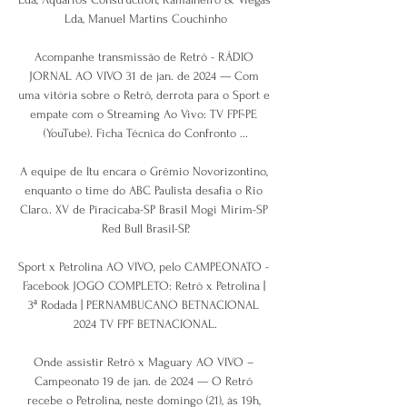
Lda, Manuel Martins Couchinho

Acompanhe transmissão de Retrô - RÁDIO 
JORNAL AO VIVO 31 de jan. de 2024 — Com 
uma vitória sobre o Retrô, derrota para o Sport e 
empate com o Streaming Ao Vivo: TV FPF-PE 
(YouTube). Ficha Técnica do Confronto ...

A equipe de Itu encara o Grêmio Novorizontino, 
enquanto o time do ABC Paulista desafia o Rio 
Claro.. XV de Piracicaba-SP Brasil Mogi Mirim-SP 
Red Bull Brasil-SP.

Sport x Petrolina AO VIVO, pelo CAMPEONATO - 
Facebook JOGO COMPLETO: Retrô x Petrolina | 
3ª Rodada | PERNAMBUCANO BETNACIONAL 
2024 TV FPF BETNACIONAL.

Onde assistir Retrô x Maguary AO VIVO – 
Campeonato 19 de jan. de 2024 — O Retrô 
recebe o Petrolina, neste domingo (21), às 19h, 