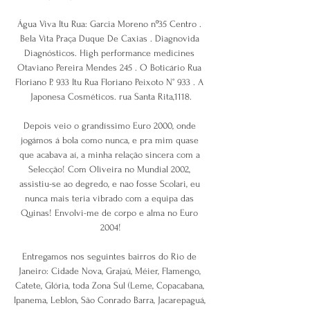
Água Viva Itu Rua: Garcia Moreno nº35 Centro . 
Bela Vita Praça Duque De Caxias . Diagnovida 
Diagnósticos. High performance medicines 
Otaviano Pereira Mendes 245 . O Boticário Rua 
Floriano P. 933 Itu Rua Floriano Peixoto N° 933 . A 
Japonesa Cosméticos. rua Santa Rita,1118.

Depois veio o grandíssimo Euro 2000, onde 
jogámos á bola como nunca, e pra mim quase 
que acabava aí, a minha relação sincera com a 
Selecção! Com Oliveira no Mundial 2002, 
assistiu-se ao degredo, e nao fosse Scolari, eu 
nunca mais teria vibrado com a equipa das 
Quinas! Envolvi-me de corpo e alma no Euro 
2004!

Entregamos nos seguintes bairros do Rio de 
Janeiro: Cidade Nova, Grajaú, Méier, Flamengo, 
Catete, Glória, toda Zona Sul (Leme, Copacabana, 
Ipanema, Leblon, São Conrado Barra, Jacarepaguá, 