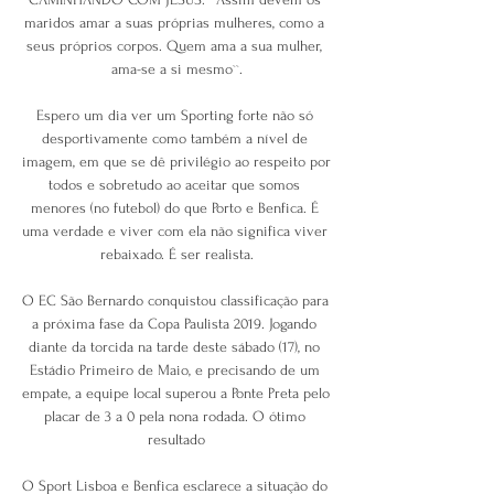
maridos amar a suas próprias mulheres, como a 
seus próprios corpos. Quem ama a sua mulher, 
ama-se a si mesmo``.

Espero um dia ver um Sporting forte não só 
desportivamente como também a nível de 
imagem, em que se dê privilégio ao respeito por 
todos e sobretudo ao aceitar que somos 
menores (no futebol) do que Porto e Benfica. É 
uma verdade e viver com ela não significa viver 
rebaixado. É ser realista.

O EC São Bernardo conquistou classificação para 
a próxima fase da Copa Paulista 2019. Jogando 
diante da torcida na tarde deste sábado (17), no 
Estádio Primeiro de Maio, e precisando de um 
empate, a equipe local superou a Ponte Preta pelo 
placar de 3 a 0 pela nona rodada. O ótimo 
resultado

O Sport Lisboa e Benfica esclarece a situação do 