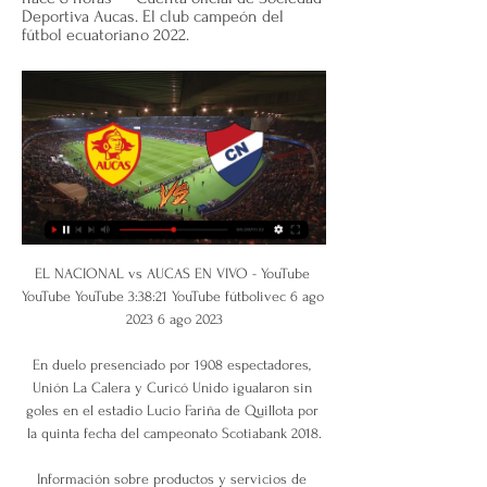
Deportiva Aucas. El club campeón del 
fútbol ecuatoriano 2022.
EL NACIONAL vs AUCAS EN VIVO - YouTube YouTube YouTube 3:38:21 YouTube fútbolivec 6 ago 2023 6 ago 2023

En duelo presenciado por 1908 espectadores, Unión La Calera y Curicó Unido igualaron sin goles en el estadio Lucio Fariña de Quillota por la quinta fecha del campeonato Scotiabank 2018.

Información sobre productos y servicios de PLOMERÍA / SANITARIOS EN ARGENTINA. SuperGuíaArgentina.com.ar. Publique su anuncio gratis. Súper Guía Argentina > PLOMERÍA / SANITARIOS EN ARGENTINA. PLOMERÍA / SANITARIOS EN ARGENTINA.. Huiliches - Junin De Los Andes. A FERRO- NANNI-plomero,gasista. Reparación - Colocacion.

La apertura del marcador se registró a los 17' con un gol de Esteban Paredes. El encuentro se desarrolla en el estadio Atahualpa de Quito. Jorge Valdivia y Esteban Paredes retornar a la titularidad. Desde las 21:30, Colo Colo enfrenta a Universidad Católica de Ecuador en su debut en Copa Sudamericana.

Rangers y el Bayer Leverkusen se enfrentaron por última vez en las eliminatorias de la Copa de la UEFA 1998/99, con el conjunto escocés ganando 1 …

Copa Chile Palestino vs Universidad Católica Palestino vs Universidad Católica Copa Chile 2013 – 2014 Palestino vs Universidad Católica en vivo Palestino. Palestino contra O Higgins febrero 15 2020 Listados de TV y transmisión en línea en vivo Resultados en vivo Noticias y videos Live Soccer TV .

Encuentra Arquero Palestino Camiseta Original De - Indumentaria Camisetas en Mercado Libre Chile. Descubre la mejor forma de comprar online. Ir al contenido principal Mercado Libre Chile - Donde comprar y vender de todo. Universidad de Chile (1) Otros Clubes Nacionales (15)

Com melhor campanha, Frei Paulistano busca resultado fora de casa para ampliar vantagem Contra o Itabaiana, equipe da cidade de Frei Paulo joga pelo empate na soma dos dois jogos.

Unión Española defenderá este fin de semana el primer puesto de la clasificación del Campeonato Nacional PlanVital frente a Curicó Unido, mientras que Colo Colo, Unión La Calera y la.

Cerraron la jornada ante los locales Salinas All Branca, venciendo los de Salinas por 69-64 a los de Pando. Liguilla Clasificatoria Copa de Plata – En el Gimnasio de Lagomar a primera hora Esqueleto Atlántida venció 55-40 a Tala, y a segunda hora Solymar BBC venció al local, Costeros Lagomar, por 85-83 en ajustado partido.

Organizacion. Burocrática (1866-1920) Max Weber surge en creacion a Gantt (1887) carta la teoria clasica Gantt sobre la Posteriormente (actividades/tiemp administracion y La Esclavitud fue la suge el artesano, o), renumeracion para reducir la primera forma de existiendo una por irracionalidad de relaciones normanlizacion en objetivospreocupa las grandes humanas en el el trabajo que cion por.

Tiempo de Lectura: 2 minutos El RB Leipzig continuó haciendo historia en la Liga de Campeones y se clasificó a las semifinales tras superar por 2-1 en la recta final del partido al Atlético de Madrid, este jueves en su duelo de cuartos de final en Lisboa. El español Dani Olmo adelantó en el 50 al Leipzig, el portugués Joao Félix igualó en el 71 para el Atlético de penal y en el 88 el.

El club Inti Gas derrotó 3-1 a Sport Boys del Callao, en el estadio Ciudad de Cumaná, en Ayacucho por la decimonovena jornada del torneo Descentralizado 2011. A cuatro minutos de iniciado el partido, Carlos Ibarra logró anotar el primer gol, quien aprovechó una desconcentración de la defensa rosada, para batir al portero Diego Carranza.

El Ateneo Mercantil de Valencia acoge la muestra EXPOFORUM2019 VALÈNCIA, un evento organizado por la Fundación Ateneo Mercantil.El acto ha estado presidido por el President de la Generalitat, Ximo Puig, el President de les Corts, Enric Morera, la concejala del Ayuntamiento de Valencia, Glòria Tello y la Presidenta de la Fundación Ateneo Mercantil, Carmen de Rosa.

Esperemos que en esta oportunidad San Marcos de Arica imponga su supremacía y salga a jugar el partido como corresponde, sin mirar en menos al rival, ya que la confianza en las versiones 2008-09 y 2009 de la Copa Chile, le jugaron una mala pasada, debido a que en la primera participación quedó eliminado ante Revisora Hormazábal, y en la.

Palestino se mete en zona de copas internacionales. Universidad Católica se mantiene en la punta, Audax Italiano vuelve a perder de local y U. Española completa 10 partidos sin triunfos. Colo Colo avanza en el Súper Ranking Pauta.

Cuando los navegantes y conquistadores europeos llegaron a las costas americanas llamaron a sus habitantes "indios", porque estaban convencidos de haber llegado a las Indias, en las costas asiáticas. Los indios o aborígenes americanos llegaron al continente en varias épocas, algunas de las cuales se remontan, quizás, a períodos que oscilarían entre 25.000 y 40.000 años aC...

En otros duelos, La Serena venció 1-0 a San Luis y Temuco goleó 3-0 a Santiago Morning. Coquimbo Unido volvió a ser líder de Primera B tras vencer por 2-1 a Naval en Talcahuano y continua metido en la pelea por lograr el ascenso directo a la máxima categoría del fútbol chileno. En tanto, este triunfo los deja casi con el título del.

JC Radio La Bruja - El éxito de JC Radio, se debe a una programación original, preparada exclusivamente para una juventud pujante, vigorosa e inteligente, ávida de mantenerse en los mismos niveles de paises y culturas de otros continentes.

Ampliaciones, traspasos, informes de partidos y otros: todas las noticias importantes y actuales del equipo Altay SK en un solo vistazo Altay SK - Noticias acerca del club | Transfermarkt Para utilizar esta página, por favor active su Javascript.

Aucas: marcadores en directo, resultados y partidos Nacional Asunción - Aucas, 03.03. Aucas - Orense. Mostrar más. Arriba. FÚTBOL ver cómo se mueven los visitantes por el sitio. Si no permite estas cookies ...

MUSHUC RUNA 5 - 1 BARCELONA Mushuc Runa SC x Barcelona SC Competición: Primera A Fecha: 21 julio 2019. Macará 2:0 Técnico Universitario - Duration: 3:23. GolTV 47,261 views.

El 6 de diciembre es el 340.º (tricentésimo cuadragésimo) día del año en el calendario gregoriano y el 341.º en los años bisiestos. 2937 relaciones.

Canales para ver en vivo Ñublense vs. Aucas 2 may 2023 — ¿Cómo llega Ñublense? Ñublense llega al juego con Aucas luego de haber ganado por 1-2 en su visita a Palestino en la fecha 12 de la Liga chilena ...

Racing vs. Aucas (3-2): resumen, goles e incidencias 20 abr 2023 — ¿Cómo y dónde ver Racing vs. Aucas? Si estás a la expectativa por Nacional EN VIVO vía ESPN y Fútbol Libre TV por Libertadores | VIDEO.

Nombre completo: Club Atlético Rentistas. Apodo: Bichos colorados - Bicheros - El bicho - El Renta - El rojo. Fundación: 26 de marzo de 1933. Colores: Rojo. Entrenador: Alejandro Capuccio. Estadio: Complejo Rentistas. Apuestas en la Primera División de Uruguay: Betcris le ofrece la mejor selección de líneas y apuestas para juegos del Rentistas en la Primera División de Uruguay.

Instituto puso primera en su sueño de meterse en la instancia final de la Liga Sudamericana de básquet. Desde las 16.15 (hora de Argentina), en Río de Janeiro, la Gloria se mide ante Flamengo, el dueño de casa, por el único pase a la próximo fase. Con Scala, García Morales, Espinoza, Piñero y Clancy en el quinteto inicial, los dirigidos por Facundo Müller se quedaron con el primer.

EL NACIONAL VS AUCAS - EN VIVO LIGA PRO - YouTube YouTube YouTube 2:36:16 YouTube Ecuador Comunicación 6 ago 2023 6 ago 2023

Mira aquí los detalles de la transmisión en vivo. Con el Red Bull Arena como escenario, el Leipzig recibe al Hertha Berlín en partido correspondiente a la jornada 17 de la Bundesliga . Luego de este partido, la Primera División del fútbol alemán pone pausa a su actividad, para regresar a …

Cienciano festeja por todo lo alto en la Liga 2. Tras cuatro años de ausencia, Cienciano del Cusco volverá a la Primera División del fútbol peruano al lograr el título de la Liga 2.

COPA LIBERTADORES - AUCAS VS NACIONAL EN VIVO YouTube YouTube YouTube Falso Nueve hace 5 horas hace 5 horas

AUCAS vs NACIONAL EN VIVO PRIMERA FASE - YouTube YouTube YouTube YouTube La Secta Deportiva hace 9 horas hace 9 horas

Emelec saldó la deuda futbolística que acumulaba este año y, con solvencia, se hizo con el último boleto a los playoffs de la LigaPro, donde los azules tendrán un nuevo reto: Macará. Un.

Mira aquí el pronóstico del partido de octavos de Europa League entre Eintracht Frankfurt vs Basilea del jueves 12 de marzo de 2020 a las 18:55.

En el debut de Musrri y Castañeda, los azules derrotaron por 1-0 a Palestino en el Estadio Nacional. El marcador se abrió en el minuto 26 con un gol de Mario Briceño. Durante el partido, cuatro jugadores de la Universidad de Chile fueron amonestados con amarillas: Rodriguez, Maturana, Lorenzetti y Fernández. “Vimos al equipo más suelto.

Resultados de Perú - Segunda División, resultados en directo, la clasificación de la liga, e información sobre todos los equipos de Perú - Segunda División: Sport Victoria, Atlético Grau, Los Caimanes, Cultural Santa Rosa, Alianza Atl. Sullana, Comerciantes Unidos, Cienciano, Santos Fc, Union Huaral, Deportivo Coopsol, Sport Loreto, Juan Aurich Chiclayo

Hora, fecha y canales para ver Aucas vs. Nacional por la hace 23 horas — Sociedad Deportiva Aucas este jueves se enfrentará al Nacional de Paraguay por el partido de ida de la fase 1 de la Copa Libertadores, ...

Esta página ofrece un repaso completo a todos los partidos ya jugados y finalizados en la temporada, así como el balance del equipo Llacuabamba durante la temporada Estadística completa de la …

Real Madrid vs Levante se ven las caras EN VIVO., LIVE STREAM, por la Fecha 25 de LaLiga Santander 2020. El compromiso se juegará en el Estadio Ciudad de Valencia (Valencia), partido que se encuentra programado para dar inicio a las 3:00 pm hora pe

Ayuntamiento de Arcos de la Frontera por el patrocinio en los “recitales de cante flamenco” con cantaores y guitarristas en vivo y en directo” en los colegios e insti